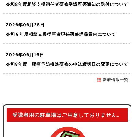
事前課題案内
※回答は締め切りました。ご回答いただきありがとうございまし
い
（金）
令和8年度相談支援初任者研修受講可否通知の送付について
※ポジショニング研修は、募集定員に達していますので、募集
–
「事前課題作成・提出について」
②アセスメントシート
事前課題１
た。
ー
定員を超えての
認知症介護研修を受講するにあたって
【受講申込書】
ー
研修プログラム
事前課題（作成用）アセスメント票、週課
お申し込みについては、キャンセル待ちもしくは受講をお断
お申込み
事前課題レポート様式1－③（1枚目）
2026年06月25日
表
③サービス提供事業所・地域の概要
実施要項
受講申込書 様式3－①(入力用)
事前課題２
実施要項
りさせていただく
令和８年度相談支援従事者現任研修講義案内について
令和8年6月30日（火）の正午（12:00）までの受付です。それ
【受講申込書】
※シートが２枚ありますので、２枚とも作成してください。
パソコン入力される方で、選択における○は必要に応じて移動等
ことになります。ご了承よろしくお願いいたします。
事前課題レポート様式1－③（2枚目）
④サービス等利用計画案
現任Q＆A
事前課題３
以降は
申込フォームを締め切ります。
研修プログラム
してください。
記入例（アセスメント票）
受講申込書 様式4－①(入力用)
当日等締め切り直前に申込をし、トラブル等で申込が完了できな
受付期間：4月14日(火)～ 5月7日(木)正午
2026年06月16日
④-2サービス等利用計画案（週間計画
研修留意事項
事前課題４
実施要項
記入例
【研修および職場実習に必要な書類等】
かった場合は受け付けませんので、
十分ゆとりをもってお申し込
パソコン入力される方で、選択における○は必要に応じて移動等
開催期間：6月26日(金)～ 9月18日(金)
令和8年度 腰痛予防推進研修の申込締切日の変更について
【受講申込書】
記入例（週課表）
表）
みください
。（当方理由でのトラブルの場合、その限りではあり
してください。
※受講申込書とあわせて「受講可否返信用封筒」を開設者として
チェックシート
事前課題について
事前課題確認表書
認知症介護研修を受講するにあたって
そこで
ません。）
受講申込書 様式5－①(入力用)
新着情報一覧
–
就任する（予定の）事業所がある市町へ提出し、申込を行って
合同講義資料
（作成課題）こちらを作成し演習当日持参し
ください。
実習報告書（様式１）
パソコン入力される方で、選択における○は必要に応じて移動等
Zoom活用方法説明会資料
実施要項
記入例
てください
令和8年度 兵庫県相談支援従事者初任者研修
–
OJT 期間が6ヶ月以上であり
（現在所属している事業所と就任する（予定の）事業所の所在地
福祉のまちづくり研究所では、不良な介護姿勢の改善
してください。
合同講義資料
OJT 期間が2年以上の方
必要要件を満たしている方
※受講申込書とあわせて「認知症介護実践研修（実践者研修）等
職場実習計画書（別紙２）
が異なる場合、注意してください。）
–
研修プログラム
事前課題 作成様式
講義資料
や
福祉用具を有効的に活用し、利用者と介護者双方の
講義資料については事前に資料を印刷またはダウンロードして
の修了証の写し」「受講可否返信用封筒」を管理者として就任す
受付期間：5月22日（金）～ 6月19日（金）正午
受講者用の駐車場はご用意しておりません。
お手元にご準備ください。
る（予定の）事業所がある市町へ提出し、申込を行ってくださ
記入例
–
開催期間：下記研修日程参照
実習出席表（様式２）
体を守るための研修を実施しています。
※今年度の申込みは終了しました。
【市町の推薦状】
い。
–
講義資料
令和8年度 兵庫県相談支援従事者現任研修
講義資料
パスワードを入力してください
市町に推薦状の作成を依頼する場合は以下からダウンロードして