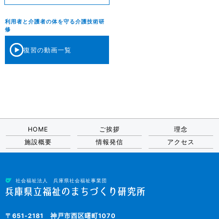
た。
※視聴にあたってのパスワードは、受講決定通知書類の「事前課題の
パスワードを入力してください
【② ノーリフティングケアマネジメント研修】
ください。
選考結果は、申込時に入力いただきました発送先住所に送付して
開催期間：8月18日(火)～ 11月24日(火)
利用者と介護者の体を守る介護技術研
作成・提出について」に記載しております。
（現在所属している事業所と就任する（予定の）事業所の所在地
おります。
修
–
ー
※研修終了後は、本動画の視聴及び資料の確認は出来ません。
認知症介護研修を受講するにあたって
が異なる場合、注意してください。）
5月25日（月）になっても届かない場合はそれ以降に福祉のまち
–資料は
【③ 腰痛予防推進研修】
令和8年
令和9年
復習の動画一覧
づくり研究所研修課までご連絡のほどお願いいたします。
事前課題１「講義動画 視聴報告書」
開催日：研修詳細参照 研修時間 9:30～16:30 （受付 9:15
7月11日
9月4日
11月18日
2月10日
研修日
実施要項
（土）
（金）
（水）
（水）
～）
申込締
6月11日
8月4日
10月16日
1月8日
【④ リフトリーダー養成研修】
締切日：
8月3日（月） 12:00（正午）まで
切日
（木）
（火）
（金）
（金）
事前課題２ 研修受講に向けた自己整理
研修プログラム
6月12日（金）17:00までに変更いたします。
ー
開催日：令和8年8月27日（木）・8月28日（金） 〔２日間〕１
–
受付期間：9月24日(木)～ 10月16日(金)正午
事前課題２「研修受講に向けた自己整理」
開催日：各回9：30～16：30 （受付 9：15～）
０：００～（受付 ９：４５～）
–
開催期間：12月4日(金)～ 2027年3月17日(水)
HOME
ご挨拶
理念
締切日：申込締切日の 12:00（正午）まで
開催日：1日目：10月2日（金）9:10～16:20 （受付 8:30～
締切日：
令和8年7月27日（月）12:00（正午）まで
実施要項
【市町の推薦状】
施設概要
情報発信
アクセス
※起居動作介助編はすべての日程で募集定員に達しました。
9:00）
【受講申込書】
認知症介護研修を受講するにあたって
令和8年6月30日（火）12:00（正午）までに変更いたします。
市町に推薦状の作成を依頼する場合は以下からダウンロードして
以降のお申し込みは、
キャンセル待ちとなります。
ー
2日目：10月3日（土）9:30～16:20 （受付 9:15～
ください。
受講申込書 様式4－①(入力用)
9:30）
実施要項
実施要項
※市町の指定様式を設けている場合があります。事前に市町に確
社会福祉法人 兵庫県社会福祉事業団
実施要項
パソコン入力される方で、選択における○は必要に応じて移動等
締切日：
8月28日(金) 12:00（正午）まで
認いただき、市町からの指定がある場合はそちらを使用してくだ
研修プログラム
してください。
※リフトリーダー養成研修のお申し込みが
募集定員を大幅に超
さい。
過いたしており、
〒651-2181 神戸市西区曙町1070