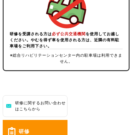
（現在所属している事業所と就任する（予定の）事業所の所在地
※お申込み内容に誤りがある場合は、再度お申込みをお願いいた
実習計画・実施書（様式３）
兵庫県サービス管理責任者・児童発達支援管理責任者基礎研修
–
※受講申込書とあわせて「認知症介護実践研修（実践者研修）等
講義資料
–
ください。
が異なる場合、注意してください。）
します。
※「主任相談支援専門員養成研修」は事業所から市町へお申込い
講義資料については事前に資料を印刷またはダウンロードして
の修了証の写し」「受講可否返信用封筒」を計画作成担当者とし
–
–
お手元にご準備ください。
※市町の指定様式を設けている場合があります。事前に市町に確
実習まとめ（様式４）
最も新しい内容を正しい情報として使用いたします。
講義資料については事前にお手元にご準備ください。
ただき、市町から県へ推薦することとしています。受講を希望さ
–
て就任
–
認いただき、市町からの指定がある場合はそちらを使用してくだ
Zoom活用方法説明会資料
れる場合は事業所所在市町へお問合せください。
する（予定の）事業所がある市町へ提出し、申込を行ってくださ
C-1-2シート（※ 実習期間作成用）
さい。
研修を受講される方は
必ず公共交通機関
を使用してお越し
パスワードを入力してください
–
い。
パスワードを入力してください
ください。やむを得ず車を使用される方は、近隣の有料駐
合同講義 報告書（相談７日間）
車場をご利用下さい。
実践リーダー研修推薦依頼書例（入力用）
（現在所属している事業所と就任する（予定の）事業所の所在地
–
学習成果の実践展開と共有ワークシート
実施要項
市町への申込受付期間：6月25日（木）～7月8日（水）
–
が異なる場合、注意してください。）
※総合リハビリテーションセンター内の駐車場は利用できま
番号
研修
対象
–
合同講義 報告書（相談２日間）
市町から研修センターへの申込締切日：7月17日（金）
相談支援従事者現任研修講義報告書
せん。
アセスメントシート（別紙１）
研修留意事項
【2026年度 第1回 実践リーダー研修 様
開催日 ：8月20日(木)・8月25日(火)・9月2日(水)
合同講義報告書（１日目、２日目）
利用者と介護者の体を守る
基幹相談支援センター等一覧表
式】
ニーズ整理票
介護技術研修
認知症介護研修を受講するにあたって
プログラム
研修で使用する様式について、以下よりダウンロードください。
共通講義報告書
介護・看護職
認知症介護実践研修（実践者研修）職場実習説明動画
起居動作介助編
等
–
※R8年度の申込みは終了いたしました
①
姿勢管理編
市町への申込受付期間：12月1日（火）～12月22日（火）
※報告書は演習１日目に持参してください。
実施要項
受講申込・確約書 (PDF版)
・別紙１－①②
必ず研修4日目までに視聴し、内容を理解しておいてくださ
(現場で働く皆
い。
研修に関するお問い合わせ
移乗介助Ⅰ 移乗動作編
市町から研修センターへの申込締切日：2027年1月6日（水）
さん)
相談初任実施要項
–
はこちらから
–
移乗介助Ⅱ 移乗用リフト
研修プログラム
受講申込・確約書 (word版)
・別紙２ 認知症ケア能力評価表
開催日 ：2027年2月18日(木)・2月19日(金)
募集期間：令和8年4月2日（木）～令和8年4月17日（金）正午ま
–
編
詳しくはこちら
で
初任者研修留意要項
–
認知症介護研修を受講するにあたって
配置加算関係規定
・別紙３ 認知症ケア指導計画書
–
※上半期申込みは終了しました。
研修
【事前課題】