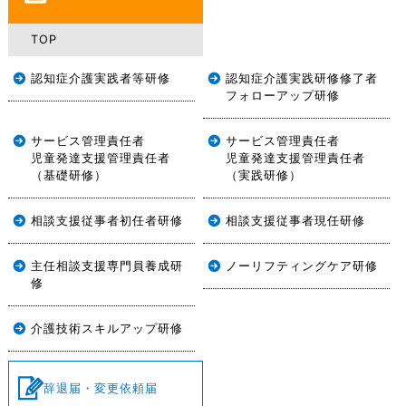
ノーリフティングケア
管理者
相談初任実務経験
②
開催期間：下記研修日程参照
マネジメント研修
実施要項
必ず「事前課題の作成・提出について」を確認し、事前課題１・
リーダークラ
受講申し込み理由
・様式１ 実習報告書
–
TOP
ス職員等
実施要項
２に取り組んでください。
相談初任Q&A
【研修前後の評価のお願い】
③
腰痛予防推進研修
ノーリフティ
研修プログラム
・様式２ 実習まとめ
認知症介護実践者等研修
認知症介護実践研修修了者
所属長様・受講者様の双方には、それぞれ研修前後の評価をWEB
ングケア・
事前課題の提出について
フォローアップ研修
研修留意事項
研修日程
腰痛予防推進
から入力及び送信していただきます。
リフトリーダー養成研
④
・様式３ 実習計画実施書
職員等
【受講申込書】
修
期限までに
研修前
と
研修修了3か月後
の
2回の送信
をお願いいたし
サービス管理責任者
サービス管理責任者
資格要件
事前課題１「地域密着型サービス基準について」の視聴・報告
事前課題
児童発達支援管理責任者
児童発達支援管理責任者
ます。（各1回ずつ送信）
書の作成
受講申込書 様式5－①(入力用)
・実習出席簿
（基礎研修）
（実践研修）
入力期間： ～
2026年6月11日（木）正午
研修見直し及びQ＆Aについて
相談サビ管研修日程と受講対象について
令和8年度 認知症対応型サービス事業管理者研修
パソコン入力される方で、選択における○は必要に応じて移動等
所属長様用
「地域密着型サービス基準について」
相談支援従事者初任者研修
相談支援従事者現任研修
・実習提出物チェックシート
してください。
受講者様用
–
研修日程と受講対象について
本講義動画はカリキュラムに含まれます。
必ず視聴し、視聴報告書を作成し、研修初日に提出してくださ
主任相談支援専門員養成研
ノーリフティングケア研修
い。
職場実習及び提出物について
修
研修体系
記入例
(約60分)
職場実習及び提出物について
令和8年度 兵庫県サービス管理責任者・児
介護技術スキルアップ研修
–
童発達支援管理責任者基礎研修 受講可否通
※受講申込書とあわせて「認知症介護実践研修（実践者研修）等
職場実習とその提出物についての説明動画です。
【① 利用者と介護者の体を守る介護技術研修】
パスワードを入力してください
（各10分程度）
知について
の修了証の写し」「受講可否返信用封筒」を計画作成担当者とし
辞退届・変更依頼届
受付期間：6月17日(水)～ 7月7日(火)正午
申込は終了しまし
–
て就任する（予定の）事業所がある市町へ提出し、申込を行って
5月18日（月）に受講選考結果通知を送付いたしました。