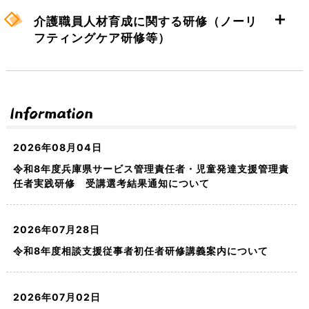
【サービス管理責任者・児童発達支援管理
【認知症介護実践研修(実践リーダー研修)】
責任者 基礎研修】
介護職員人材育成に関する研修（ノーリ
フティングケア研修等）
受付期間：4月10日(金)～ 4月30日(木)正午
申込は終了しまし
【サービス管理責任者・児童発達支援管理
【認知症対応型サービス事業開設者研修】
た。
責任者 実践研修】
開催期間：6月12日(金)～ 10月2日(金)
【ノーリフティングケア研修】
【研修修了３か月後のアウトカム評価入力の
令和8年度 兵庫県サービス管理責任者・児
【相談支援従事者初任者研修】
お願い】
【認知症対応型サービス事業管理者研修】
童発達支援管理責任者基礎研修 事前課題につ
–
【介護技術スキルアップ研修】
受講３か月後の評価を下記フォームよりご入力ください。
いて
2026年08月04日
【相談支援従事者現任研修】
市町への申込受付期間：10月9日（金）～11月6日（金）
受付期間：令和8年6月8日（月）～ 令和8年6月30日（火）正午
実施要項
所属長様および受講者様それぞれ１回の送信をお願いいたしま
※作成前に必ずご一読ください。
持ち上げる
抱え上げる
令和8年度兵庫県サービス管理責任者・児童発達支援管理責
【小規模多機能型サービス等計画作成担当者研
市町から研修センターへの申込締切日：11月18日（水）
まで
R8年度 相談支援従事者初任者研修 事前課
す。
任者実践研修 受講選考結果通知について
修】
開催日 ：2027年1月12日(火)・2月26日(金)
【主任相談支援専門員養成研修】
研修プログラム
開催期間：下記実施要項参照
題
事前課題案内
入力期間：６月１８日～７月１０日
～24時間の生活を考えたポジショニングを導入しよう～
市町への申込受付期間：3月25日（水）～4月6日（月）
ー
認知症介護研修を受講するにあたって
※事前課題案内をよくご確認いただき、事前課題を作成し、研修
受付期間：4月16日（木）～ 5月1日（金）正午
市町から研修センターへの申込締切日：4月14日（火）
（読込事例）演習当日持参してください
2026年07月28日
–
２０２５年度 第２回認知症介護実践研修（実践リーダー研修）
３日目（演習１日目）にご持参ください。
開催期間：
開催日：9月16日（水）10：00～16：30（受付 9：45～）
ー0
[講義] 令和8年7月3日(金）
開催日 ：5月15日(金)・5月18日(月)・5月27日(水)
実施要項
※申し込みの前に必ずお読みくださ
令和8年度相談支援従事者初任者研修講義案内について
実施要項
①事例概要
【 事前課題 】
アウトカム評価
※提出がない場合は研修を受講いただけませんので、ご注意くだ
ー
ー
第1回[演習] 令和8年7月29日(水）、30日(木)、31日
9月17日（木）
0
9：30～16：30（受付 9：15～）
い
市町への申込受付期間：8月3日（月）～8月28日（金）
認知症介護研修を受講するにあたって
必ず事前課題レポートを作成及び提出してから、当研修を受講し
・
所属長様
さい。
（金）
〔2日間〕
市町から研修センターへの申込締切日：9月11日（金）
研修プログラム
①-2事例概要（児童期個別支援計画書）
てください。
・
2026年07月02日
受講者様
留意事項
※申し込みの前に必ずお読みくださ
ー
主任相談支援専門員養成研修事前課題
締切日：8月14日（金） 12:00（正午）まで
第2回[演習] 令和8年9月2日(水）、3日(木)、4日
実施要項
開催日 ：10月29日(木)・10月30日(金)