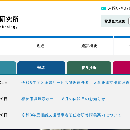
お問い合わ
背景色の変更
理念
施設概要
報道
普及推進
04日
令和8年度兵庫県サービス管理責任者・児童発達支援管理
29日
福祉用具展示ホール 8月の休館日のお知らせ
28日
令和8年度相談支援従事者初任者研修講義案内について