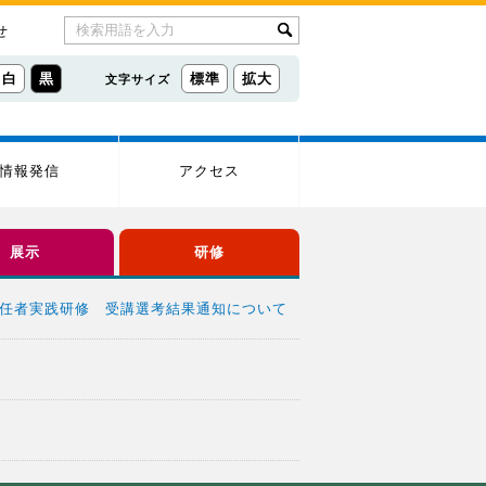
せ
白
黒
標準
拡大
文字サイズ
情報発信
アクセス
展示
研修
責任者実践研修 受講選考結果通知について