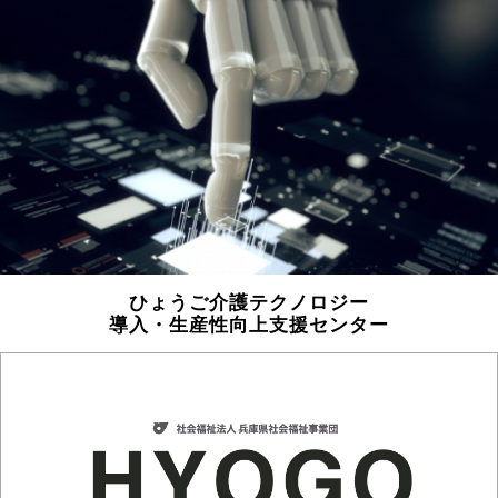
特別研究員の募集について
ひょうご福祉用具・介護ロボットフェスティバル2025の開
福祉用具展示ホール 8月の休館日のお知らせ
令和8年度兵庫県サービス管理責任者・児童発達支援管理
研究員（正規職員）の募集について
ひょうご生産性向上ビギナー研修の開催について
福祉用具展示ホール 7月の休館日のお知らせ
令和8年度相談支援従事者初任者研修講義案内について
兵庫県立福祉のまちづくり研究所の研究発表が優秀講演賞
ひょうごノーリフティングケア地域研修の開催について
福祉用具展示ホールだより（Vol.18）をUPしました。
令和8年度相談支援初任者研修受講可否通知の送付について
ひょうご介護テクノロジー
導入・生産性向上支援センター