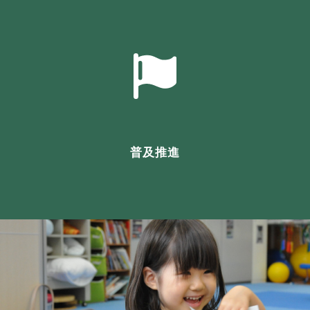
催
責任者実践研修 受講選考結果通知について
を受賞
普及推進